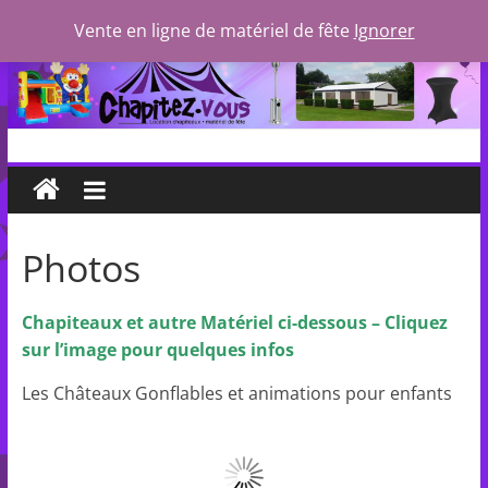
Passer
Vente en ligne de matériel de fête
Ignorer
au
contenu
Chapitez-
vous
Photos
Location
Chapiteaux et autre Matériel ci-dessous – Cliquez
de
sur l’image pour quelques infos
Chapiteaux,
Les Châteaux Gonflables et animations pour enfants
Location